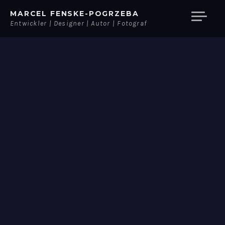
Skip
MARCEL FENSKE-POGRZEBA
to
Entwickler | Designer | Autor | Fotograf
content