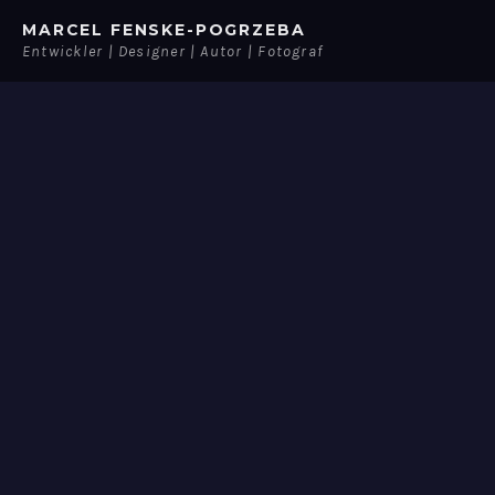
Skip
MARCEL FENSKE-POGRZEBA
to
Entwickler | Designer | Autor | Fotograf
content