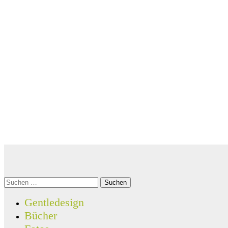
Marcel Fenske-Pogrzeba
>Designer
>Autor
>Fotograf
Suchen
nach:
Gentledesign
Bücher