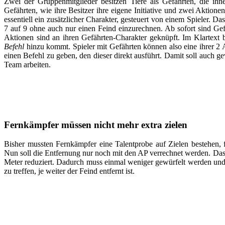
Zwei der Gruppenmitglieder besitzen Tiere als Gefährten, die ihnen
Gefährten, wie ihre Besitzer ihre eigene Initiative und zwei Aktio
essentiell ein zusätzlicher Charakter, gesteuert von einem Spieler. D
7 auf 9 ohne auch nur einen Feind einzurechnen. Ab sofort sind Gefä
Aktionen sind an ihren Gefährten-Charakter geknüpft. Im Klartext 
Befehl
hinzu kommt. Spieler mit Gefährten können also eine ihrer 2
einen Befehl zu geben, den dieser direkt ausführt. Damit soll auch ge
Team arbeiten.
Fernkämpfer müssen nicht mehr extra zielen
Bisher mussten Fernkämpfer eine Talentprobe auf Zielen bestehen, fal
Nun soll die Entfernung nur noch mit den AP verrechnet werden. Das
Meter reduziert. Dadurch muss einmal weniger gewürfelt werden und 
zu treffen, je weiter der Feind entfernt ist.