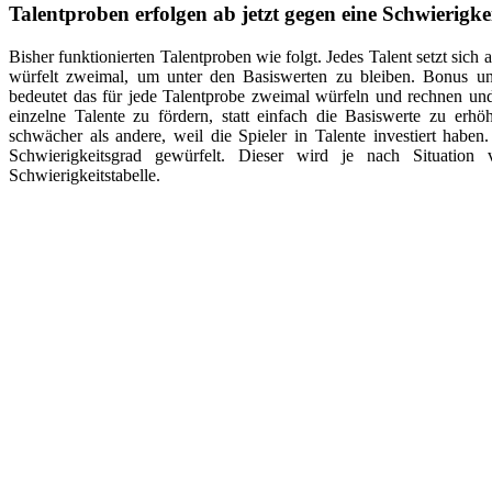
Talentproben erfolgen ab jetzt gegen eine Schwierigke
Bisher funktionierten Talentproben wie folgt. Jedes Talent setzt sic
würfelt zweimal, um unter den Basiswerten zu bleiben. Bonus u
bedeutet das für jede Talentprobe zweimal würfeln und rechnen un
einzelne Talente zu fördern, statt einfach die Basiswerte zu erhö
schwächer als andere, weil die Spieler in Talente investiert habe
Schwierigkeitsgrad gewürfelt. Dieser wird je nach Situation 
Schwierigkeitstabelle.
sehr einfach
einfach
normal
schwer
sehr schwer
unmöglich
>16
15-13
12-10
9-7
6-4
<3
Damit sind die Talente unabhängig von den Basiswerten und es ma
Talente zu investieren. Zumindest ist das die Idee. Es wird sich zeigen
Ein Tool für Initiative und Zeitlimits
Am Anfang eines Kampfes wird die Reihenfolge über Initiativwürfe f