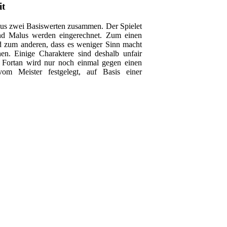
it
h aus zwei Basiswerten zusammen. Der Spielet
nd Malus werden eingerechnet. Zum einen
d zum anderen, dass es weniger Sinn macht
hen. Einige Charaktere sind deshalb unfair
n. Fortan wird nur noch einmal gegen einen
vom Meister festgelegt, auf Basis einer
cht deutlich mehr Sinn Punkte in einzelne
, wie es funktioniert.
estgelegt. Bisher habe ich diese auf Papier