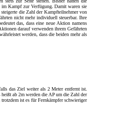
 stets zur Seite stehen. Bisher hatten die
nen im Kampf zur Verfügung. Damit waren sie
as steigerte die Zahl der Kampfteilnehmer von
hrten nicht mehr individuell steuerbar. Ihre
bedeutet das, dass eine neue Aktion namens
 Aktionen darauf verwenden ihrem Gefährten
währleistet werden, dass die beiden mehr als
ls das Ziel weiter als 2 Meter entfernt ist.
 heißt ab 2m werden die AP um die Zahl der
trotzdem ist es für Fernkämpfer schwieriger